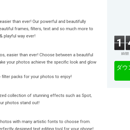
easier than ever! Our powerful and beautifully
eautiful frames, filters, text and so much more to
& playful way ever!
1
時間
tos, easier than ever! Choose between a beautiful
make your photos achieve the specific look and glow
ダウ
 filter packs for your photos to enjoy!
ed collection of stunning effects such as Spot,
ur photos stand out!
 photos with many artistic fonts to choose from.
rfectly designed text editing tool for your phone!