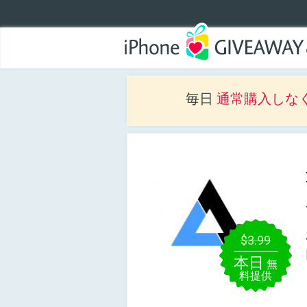
毎日
通常購入しな
$3.99
本日
無
料提供