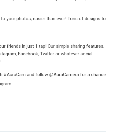
to your photos, easier than ever! Tons of designs to
ur friends in just 1 tap! Our simple sharing features,
nstagram, Facebook, Twitter or whatever social
!
ith #AuraCam and follow @AuraCamera for a chance
tagram