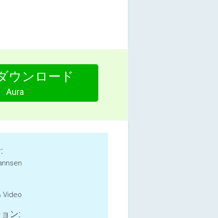
ダウンロード
Aura
:
hannsen
& Video
ョン: