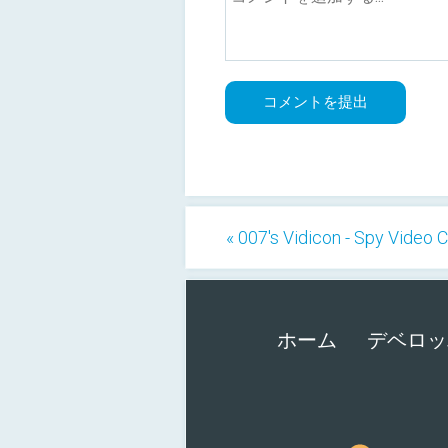
« 007's Vidicon - Spy Video
ホーム
デベロッ