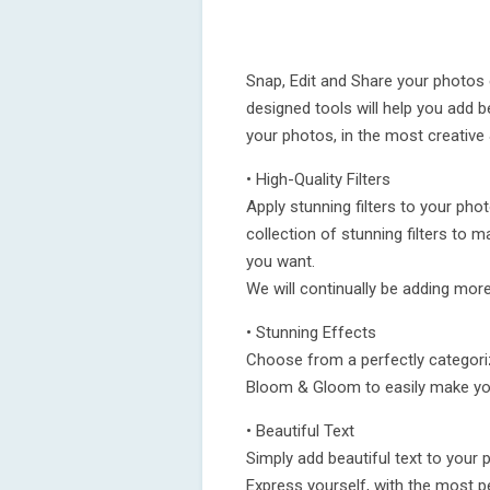
Snap, Edit and Share your photos 
designed tools will help you add b
your photos, in the most creative 
• High-Quality Filters
Apply stunning filters to your pho
collection of stunning filters to 
you want.
We will continually be adding more
• Stunning Effects
Choose from a perfectly categoriz
Bloom & Gloom to easily make yo
• Beautiful Text
Simply add beautiful text to your
Express yourself, with the most pe