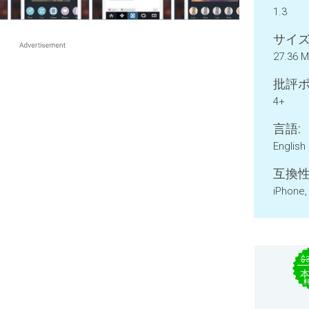
1.3
サイズ
27.36 
批評ポ
4+
言語:
English
互換性
iPhone,
$