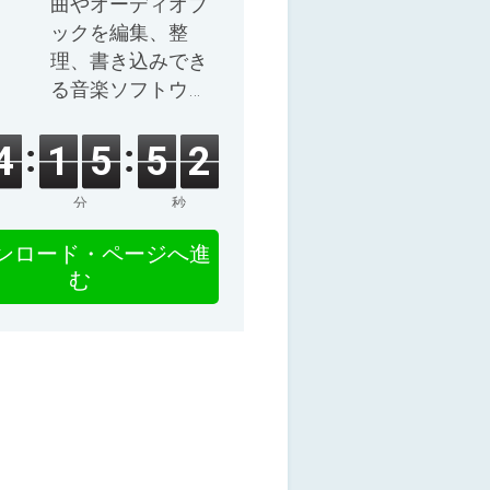
曲やオーディオブ
ックを編集、整
理、書き込みでき
る音楽ソフトウェ
ア。
4
1
5
5
2
分
秒
ンロード・ページへ進
む