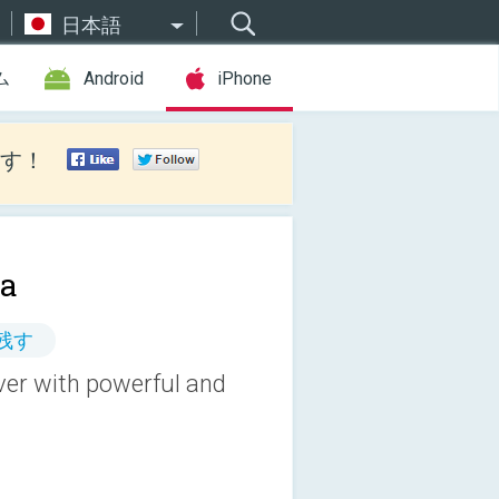
日本語
ム
Android
iPhone
す！
a
残す
ver with powerful and