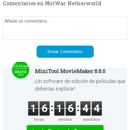
Comentarios en 8bitWar: Netherworld
$15.99 per month
MiniTool MovieMaker 8.8.0
GRATIS
HOY
¡Un software de edición de películas que
deberías explorar!
1
6
1
6
4
4
horas
minutos
segundos