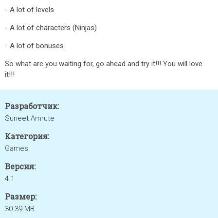
- A lot of levels
- A lot of characters (Ninjas)
- A lot of bonuses
So what are you waiting for, go ahead and try it!!! You will love
it!!!
Разработчик:
Suneet Amrute
Категория:
Games
Версия:
4.1
Размер:
30.39 MB