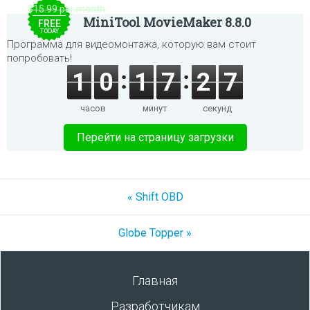
$15.99 per month
MiniTool MovieMaker 8.8.0
FREE
TODAY
Программа для видеомонтажа, которую вам стоит
попробовать!
1
0
1
7
2
7
часов
минут
секунд
Перейти на страницу загрузки
« Shift OBD
Globe Topper »
Главная
Разработчикам