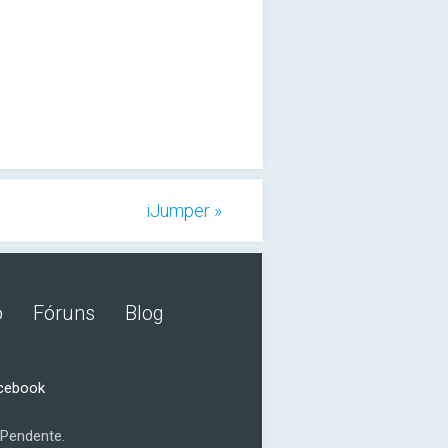
iJumper »
o
Fóruns
Blog
acebook
Pendente.