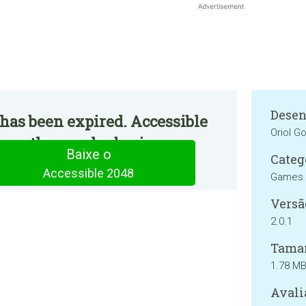
Desen
has been expired. Accessible
Oriol 
 on the regular basis.
Baixe o
Categ
Accessible 2048
Games
Versã
2.0.1
Tama
1.78 M
Avali