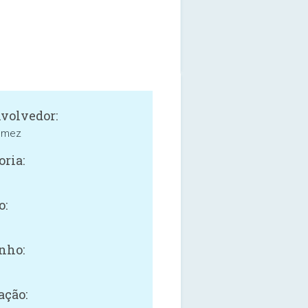
volvedor:
Gomez
oria:
o:
nho:
B
ação: