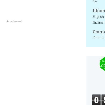
4+
Idiom
English,
Spanis
Compa
iPhone,
$
GR
0