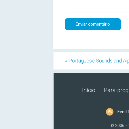
« Portuguese Sounds and Al
Início
Para pro
Feed 
© 2006 -