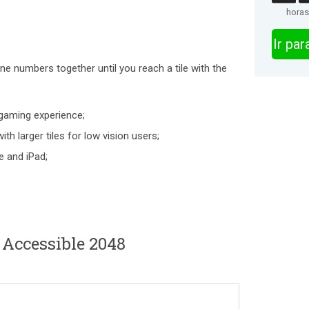
horas
Ir pa
ne numbers together until you reach a tile with the
gaming experience;
ith larger tiles for low vision users;
e and iPad;
 Accessible 2048