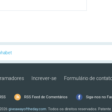
phabet
gramadores
Increver-se
Formulário de contat
RSS
RSS Feed de Comentários
Siga-nos no F
 2026
giveawayoftheday.com
.
Todos os direitos reservados.
Patente 