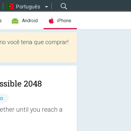
Português
s
Android
iPhone
io você teria que comprar!
ssible 2048
io
ther until you reach a