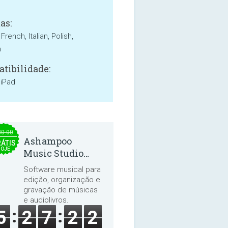
as:
 French, Italian, Polish,
h
tibilidade:
 iPad
30.00
Ashampoo
ÁTIS
HOJE
Music Studio
2025
Software musical para
edição, organização e
gravação de músicas
e audiolivros.
5
2
7
2
1