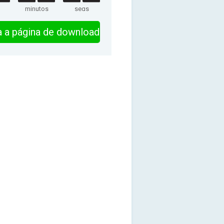
minutos
segs
ra a página de download