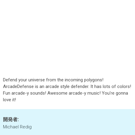
Defend your universe from the incoming polygons!
ArcadeDefense is an arcade style defender. It has lots of colors!
Fun arcade-y sounds! Awesome arcade-y music! You're gonna
love it!
開発者:
Michael Redig