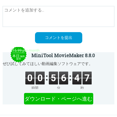
$15.99 per month
MiniTool MovieMaker 8.8.0
本日
無料
提供
ぜひ試してみてほしい動画編集ソフトウェアです。
0
0
5
6
4
7
時間
分
秒
ダウンロード・ページへ進む