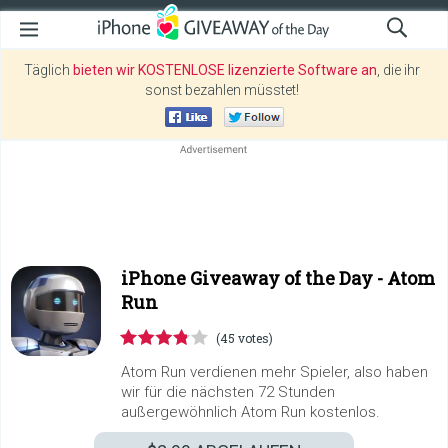
Täglich
bieten wir KOSTENLOSE lizenzierte Software an
, die ihr
sonst bezahlen müsstet!
iPhone Giveaway of the Day -
Atom
Run
(45 votes)
Atom Run verdienen mehr Spieler, also haben
wir für die nächsten 72 Stunden
außergewöhnlich Atom Run kostenlos.