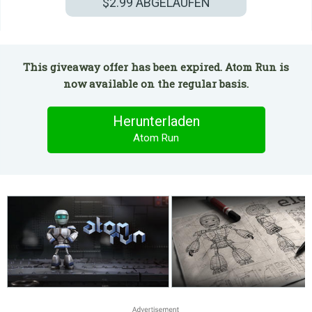
$2.99
ABGELAUFEN
This giveaway offer has been expired. Atom Run is
now available on the regular basis.
Herunterladen
Atom Run