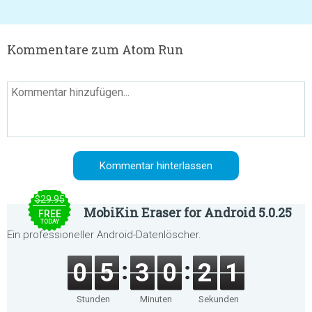
Kommentare zum Atom Run
$29.95
MobiKin Eraser for Android 5.0.25
FREE
TODAY
Ein professioneller Android-Datenlöscher.
0
5
3
0
2
1
Stunden
Minuten
Sekunden