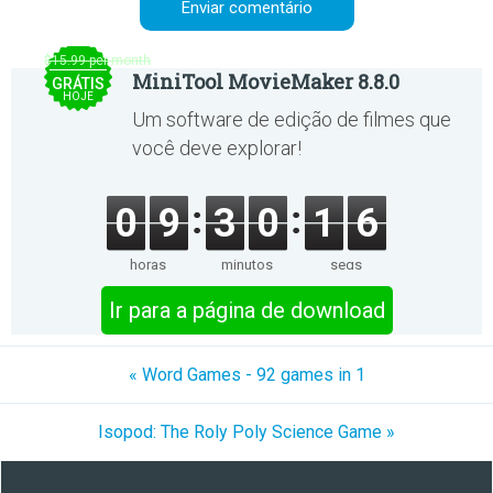
$15.99 per month
MiniTool MovieMaker 8.8.0
GRÁTIS
HOJE
Um software de edição de filmes que
você deve explorar!
0
9
3
0
1
6
horas
minutos
segs
Ir para a página de download
« Word Games - 92 games in 1
Isopod: The Roly Poly Science Game »