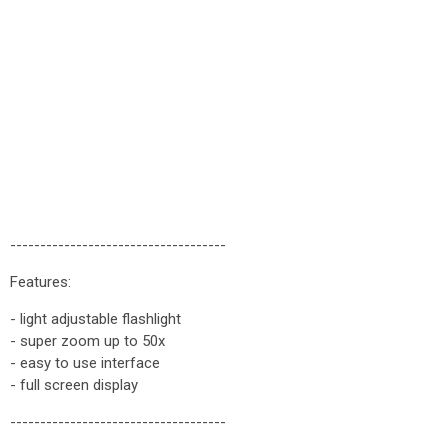
------------------------------------
Features:
- light adjustable flashlight
- super zoom up to 50x
- easy to use interface
- full screen display
------------------------------------