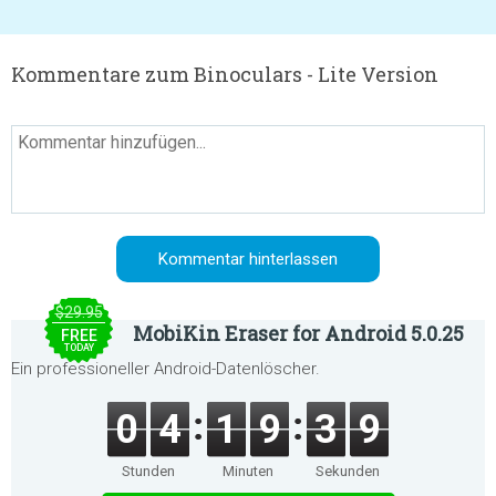
Kommentare zum Binoculars - Lite Version
$29.95
MobiKin Eraser for Android 5.0.25
FREE
TODAY
Ein professioneller Android-Datenlöscher.
0
4
1
9
3
9
Stunden
Minuten
Sekunden