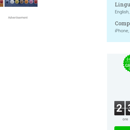
Lingu
English
Compa
iPhone,
$
GR
2
ore