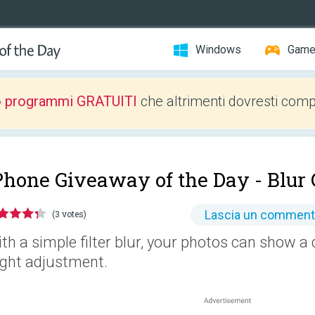
Windows
Gam
o programmi GRATUITI
che altrimenti dovresti comp
Phone Giveaway of the Day -
Blur 
Lascia un commen
(3 votes)
th a simple filter blur, your photos can show a d
ight adjustment.