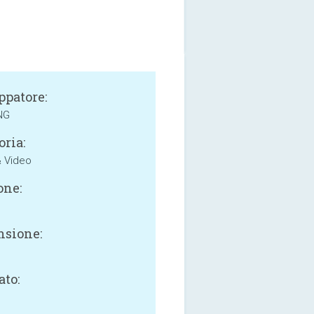
ppatore:
NG
oria:
& Video
one:
sione:
B
ato: