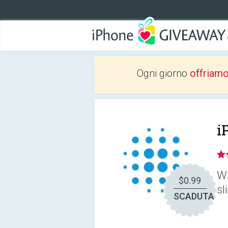
Ogni giorno
offriam
i
Wi
$0.99
sl
SCADUTA