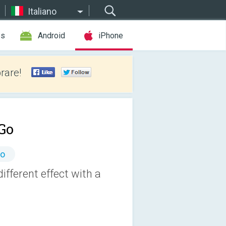
Italiano
es
Android
iPhone
rare!
Go
to
ifferent effect with a