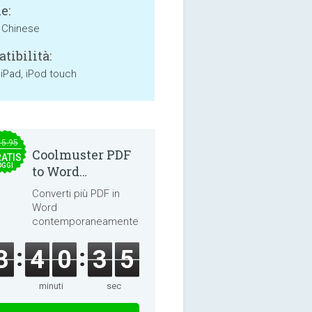
e:
, Chinese
tibilità:
 iPad, iPod touch
15.95
Coolmuster PDF
ATIS
OGGI
to Word
Converter 2.3.3
Converti più PDF in
Word
contemporaneamente.
3
4
0
3
4
minuti
sec