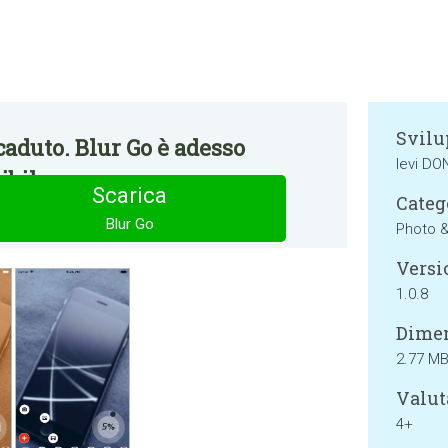
Svilu
aduto. Blur Go è adesso
levi DO
bile.
Scarica
Categ
Blur Go
Photo 
Versi
1.0.8
Dimen
2.77 M
Valut
4+