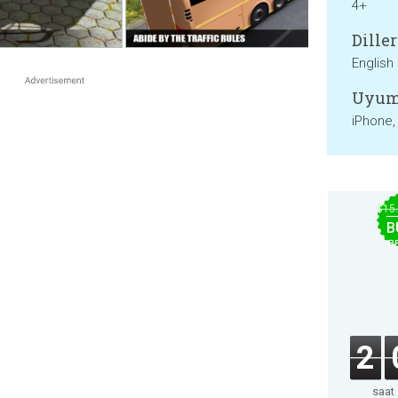
4+
Diller
English
Uyum
iPhone,
$15
B
B
2
saat