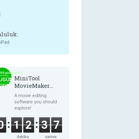
:
luluk:
 iPad
.99 per month
MiniTool
UGÜN
MovieMaker
EDAVA
8.8.0
A movie editing
software you should
explore!
0
1
2
3
6
dakika
saniye