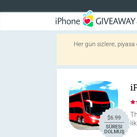
Her gün sizlere, piyasa
i
Th
$6.99
li
SÜRESI
DOLMUŞ