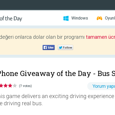
Windows
Oyunl
 değeri onlarca dolar olan bir programı
tamamen ücr
Phone Giveaway of the Day -
Bus 
Yorum yap
(7 votes)
is game delivers an exciting driving experience
ke driving real bus.