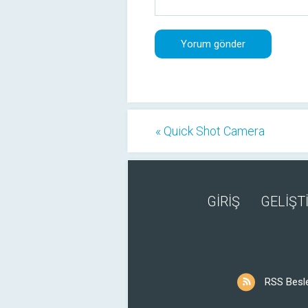
« Quick Shot Camera
GİRİŞ
GELİŞTİ
RSS Besl