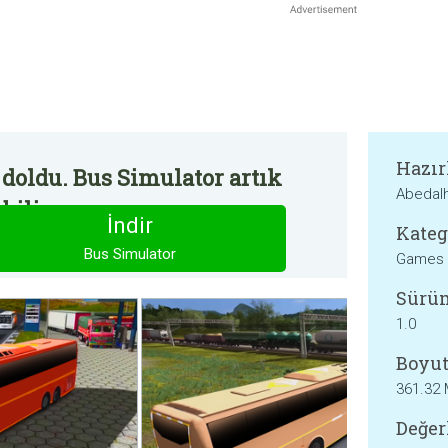
Hazır
doldu. Bus Simulator artık
Abedal
bilir.
İndir
Kateg
Bus Simulator
Games
Sürü
1.0
Boyut
361.32
Değer