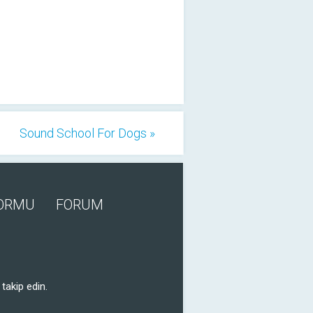
Sound School For Dogs »
FORMU
FORUM
takip edin.