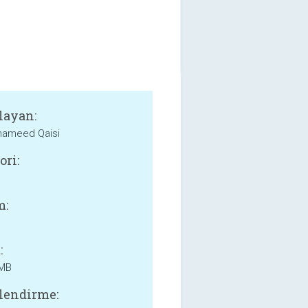
layan:
hameed Qaisi
ori:
m:
:
 MB
lendirme: