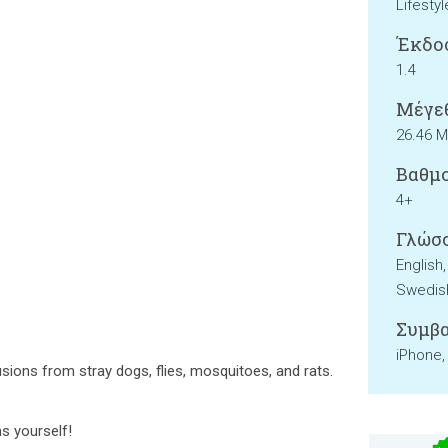
Lifestyl
Έκδο
1.4
Μέγεθ
26.46 
Βαθμο
4+
Γλώσσ
English
Swedish
Συμβα
iPhone,
usions from stray dogs, flies, mosquitoes, and rats.
s yourself!