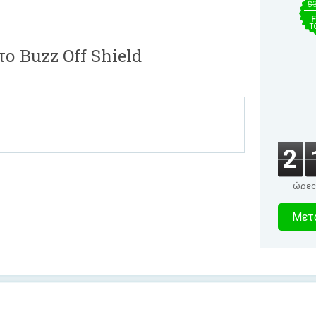
$
F
T
το Buzz Off Shield
2
ώρες
3
Μετα
δευτερό