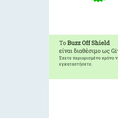
To
Buzz Off Shield
είναι διαθέσιμο ως G
Έχετε περιορισμένο χρόνο ν
εγκαταστήσετε.