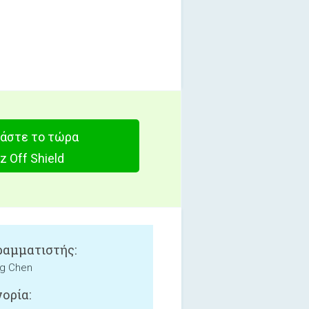
άστε το τώρα
z Off Shield
αμματιστής:
g Chen
ορία: