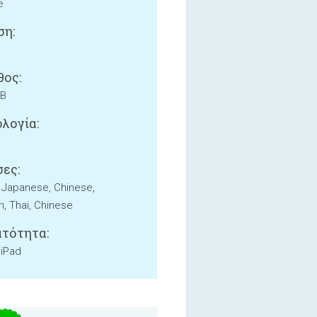
e
ση:
ος:
MB
λογία:
ες:
, Japanese, Chinese,
, Thai, Chinese
τότητα:
 iPad