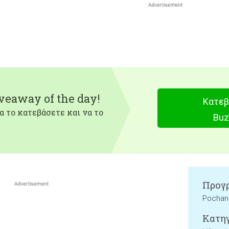
iveaway of the day!
Κατεβ
α το κατεβάσετε και να το
Buz
Προγρ
Pochan
Κατηγ