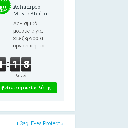
30.00
Ashampoo
REE
ODAY
Music Studio
2025
Λογισμικό
μουσικής για
επεξεργασία,
οργάνωση και
εγγραφή
τραγουδιών και
1
1
8
ηχητικών βιβλίων.
λεπτά
3
βείτε στη σελίδα λήψης
λεπτα
uSagI Eyes Protect »