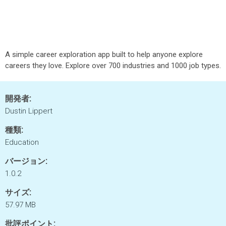
A simple career exploration app built to help anyone explore
careers they love. Explore over 700 industries and 1000 job types.
開発者:
Dustin Lippert
種類:
Education
バージョン:
1.0.2
サイズ:
57.97 MB
批評ポイント: