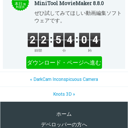
MiniTool MovieMaker 8.8.0
本日
無
料提供
ぜひ試してみてほしい動画編集ソフト
ウェアです。
2
2
5
4
0
4
時間
分
秒
ダウンロード・ページへ進む
« DarkCam Inconspicuous Camera
Knots 3D »
ホーム
デベロッパーの方へ