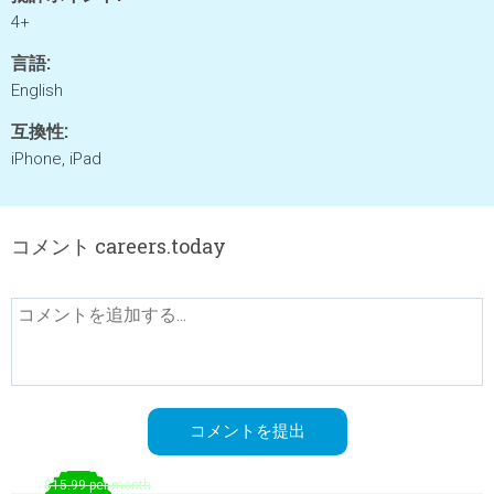
4+
言語:
English
互換性:
iPhone, iPad
コメント careers.today
$15.99 per month