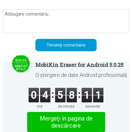
$29.95
MobiKin Eraser for Android 5.0.25
GRATUIT
ASTĂZI
O ștergere de date Android profesională.
0
4
5
8
1
1
ore
de minute
secunde
Mergeţi în pagina de
descărcare