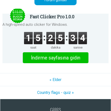
$15.00
Fast Clicker Pro 1.0.0
BUGÜN
BEDAVA
A high-speed auto clicker for Windows.
1
5
2
5
3
4
saat
dakika
saniye
İndirme sayfasına gidin
« Elder
Country flags - quiz »
GİRİŞ