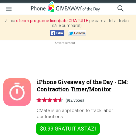
Zilnic
oferim programe licențiate GRATUITE
pe care altfel ar trebui
să le cumpărați!
iPhone Giveaway of the Day -
CM:
Contraction Timer/Monitor
(912 votes)
CMate is an application to track labor
contractions.
$0.99
GRATUIT
ASTĂZI