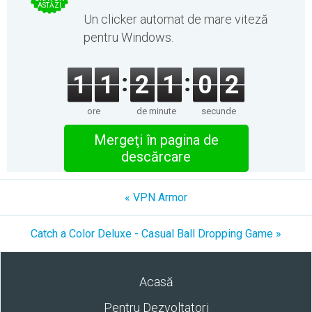
ASTĂZI
Un clicker automat de mare viteză
pentru Windows.
1
1
2
1
0
2
ore
de minute
secunde
Mergeţi în pagina de
descărcare
« VPN Armor
Catch a Color Deluxe - Casual Ball Dropping Game »
Acasă
Pentru Dezvoltatori