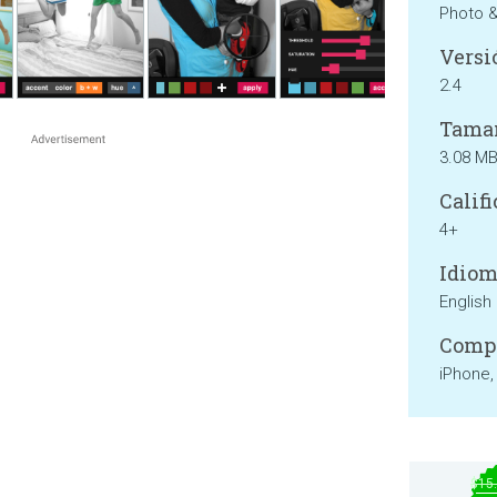
Photo 
Versi
2.4
Tama
3.08 M
Califi
4+
Idiom
English
Compa
iPhone,
$15