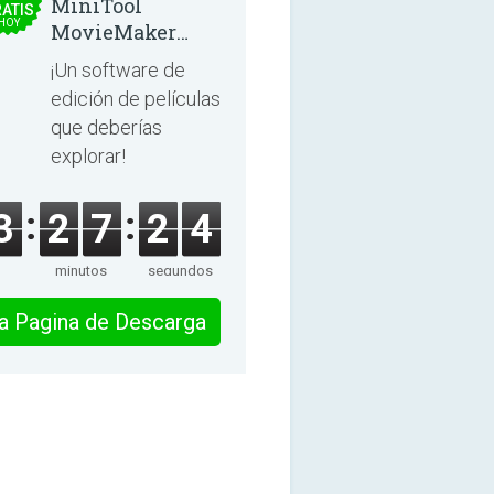
MiniTool
ATIS
HOY
MovieMaker
8.8.0
¡Un software de
edición de películas
que deberías
explorar!
3
2
7
2
4
minutos
segundos
 la Pagina de Descarga