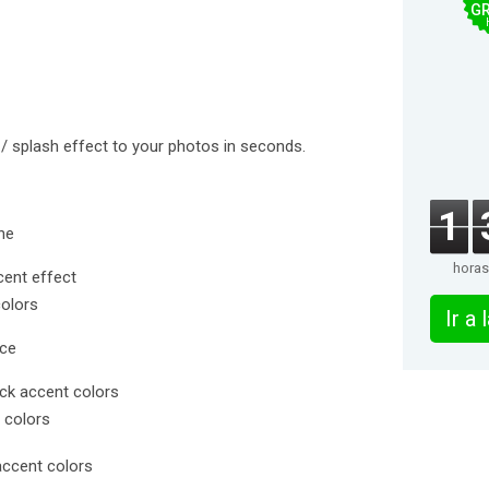
GR
/ splash effect to your photos in seconds.
1
ne
horas
cent effect
colors
Ir a
ace
ick accent colors
 colors
accent colors