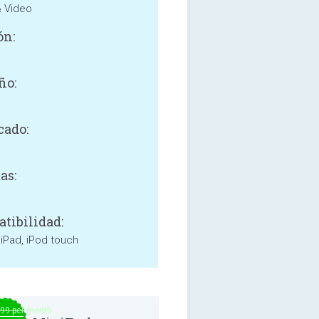
& Video
ón:
ño:
B
cado:
as:
tibilidad:
 iPad, iPod touch
.99 per month