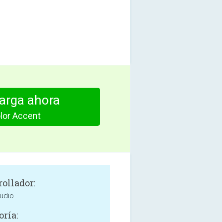
arga ahora
lor Accent
rollador:
udio
oría: