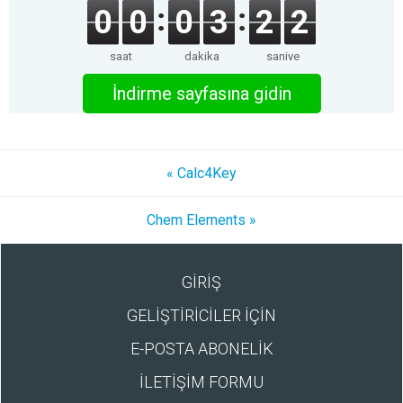
0
0
0
3
2
2
saat
dakika
saniye
İndirme sayfasına gidin
« Calc4Key
Chem Elements »
GİRİŞ
GELİŞTİRİCİLER İÇİN
E-POSTA ABONELİK
İLETİŞİM FORMU