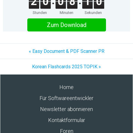
2
0
0
8
1
0
Stunden
Minuten
Sekunden
Zum Download
« Easy Document & PDF Scanner PR
Korean Flashcards 2025 TOPIK »
Home
Für Softwareentwickler
Newsletter abonnieren
Kontaktformular
Foren