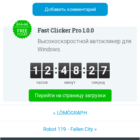
$15.00
Fast Clicker Pro 1.0.0
FREE
TODAY
Высокоскоростной автокликер для
Windows.
1
2
4
8
2
7
часов
минут
секунд
Перейти на страницу загрузки
« LÒMÒGRAPH
Robot 119 - Fallen City »