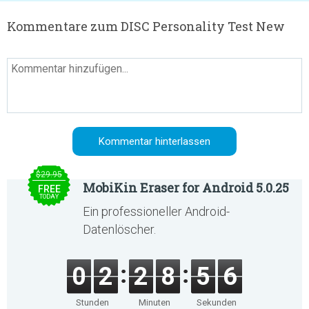
Kommentare zum DISC Personality Test New
$29.95
MobiKin Eraser for Android 5.0.25
FREE
TODAY
Ein professioneller Android-
Datenlöscher.
0
2
2
8
5
6
Stunden
Minuten
Sekunden