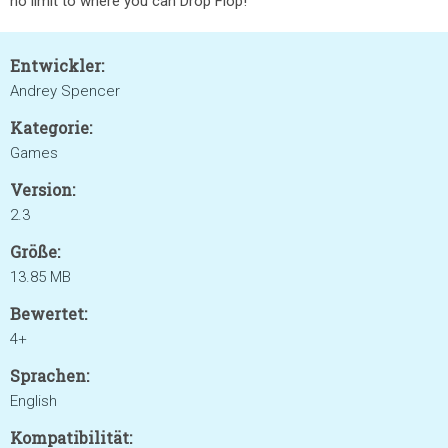
no limit to where you can Drop Flop!
Entwickler:
Andrey Spencer
Kategorie:
Games
Version:
2.3
Größe:
13.85 MB
Bewertet:
4+
Sprachen:
English
Kompatibilität: