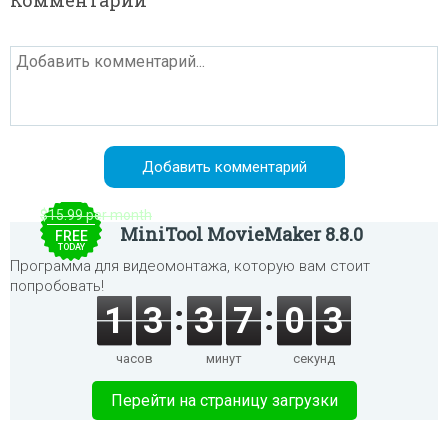
Комментарии
$15.99 per month
MiniTool MovieMaker 8.8.0
FREE
TODAY
Программа для видеомонтажа, которую вам стоит
попробовать!
1
3
3
7
0
3
часов
минут
секунд
Перейти на страницу загрузки