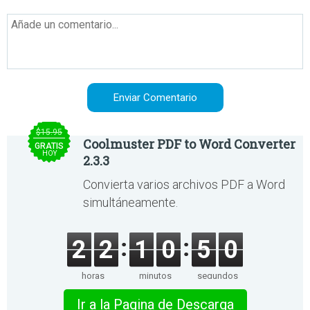
$15.95
Coolmuster PDF to Word Converter
GRATIS
HOY
2.3.3
Convierta varios archivos PDF a Word
simultáneamente.
2
2
1
0
5
0
horas
minutos
segundos
Ir a la Pagina de Descarga