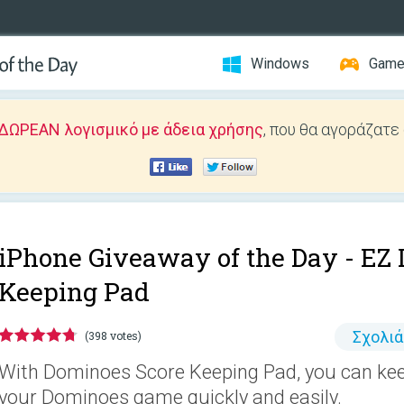
Windows
Gam
ΔΩΡΕΑΝ λογισμικό με άδεια χρήσης
, που θα αγοράζατε
iPhone Giveaway of the Day -
EZ 
Keeping Pad
Σχολι
(398 votes)
With Dominoes Score Keeping Pad, you can keep
your Dominoes game quickly and easily.