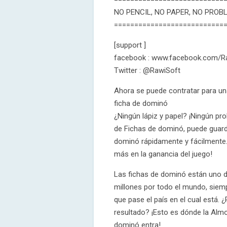
NO PENCIL, NO PAPER, NO PROB
===========================
[support ]
facebook : www.facebook.com/R
Twitter : @RawiSoft
Ahora se puede contratar para una
ficha de dominó
¿Ningún lápiz y papel? ¡Ningún pr
de Fichas de dominó, puede guarda
dominó rápidamente y fácilmente.
más en la ganancia del juego!
Las fichas de dominó están uno d
millones por todo el mundo, siemp
que pase el país en el cual está. 
resultado? ¡Esto es dónde la Almo
dominó entra!