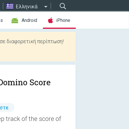
Ελληνικά
es
Android
iPhone
 σε διαφορετική περίπτωση!
Domino Score
άστε
 track of the score of