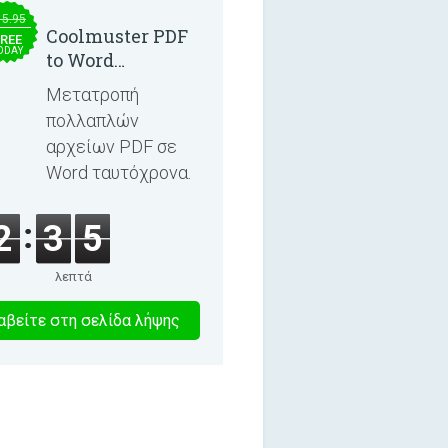
15.95
Coolmuster PDF
REE
ODAY
to Word
Converter 2.3.3
Μετατροπή
πολλαπλών
αρχείων PDF σε
Word ταυτόχρονα.
2
3
5
λεπτά
1
βείτε στη σελίδα λήψης
λεπτα