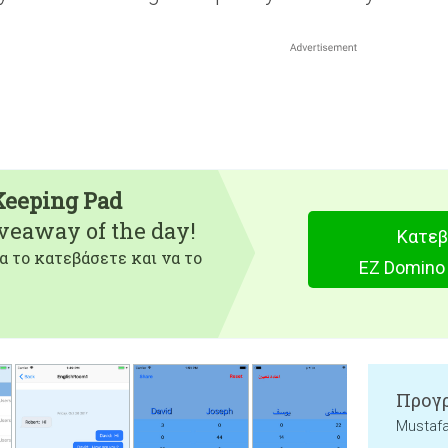
Keeping Pad
iveaway of the day!
Κατεβ
α το κατεβάσετε και να το
EZ Domino 
Προγρ
Mustaf