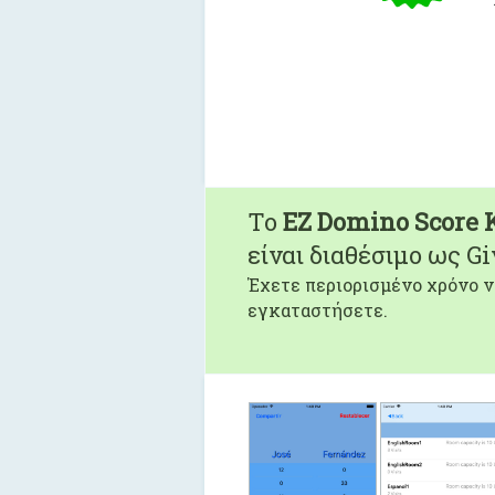
To
EZ Domino Score 
είναι διαθέσιμο ως G
Έχετε περιορισμένο χρόνο ν
εγκαταστήσετε.