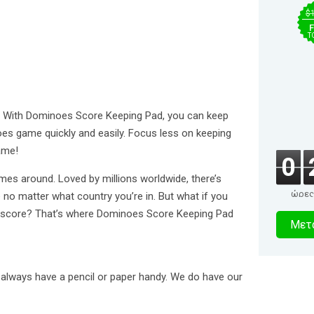
$
F
T
! With Dominoes Score Keeping Pad, you can keep
es game quickly and easily. Focus less on keeping
ame!
0
es around. Loved by millions worldwide, there’s
ώρες
no matter what country you’re in. But what if you
5
p score? That’s where Dominoes Score Keeping Pad
Μετα
δευτερό
 always have a pencil or paper handy. We do have our