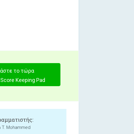
άστε το τώρα
Score Keeping Pad
αμματιστής:
a T. Mohammed