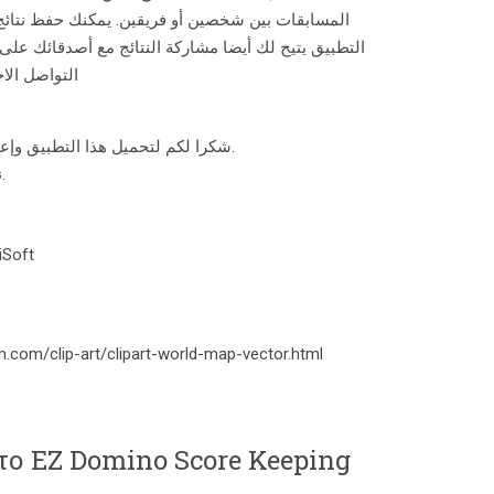
المسابقات بين شخصين أو فريقين. يمكنك حفظ نتائ.
التطبيق يتيح لك أيضا مشاركة النتائج مع أصدقائك عل
التواصل الا
شكرا لكم لتحميل هذا التطبيق وإعطاء اقتراحات لتحسين عمل التطبيق.
نأمل أن تستمتعوا باستخدام تطبيقاتنا.
wiSoft
hm.com/clip-art/clipart-world-map-vector.html
το EZ Domino Score Keeping