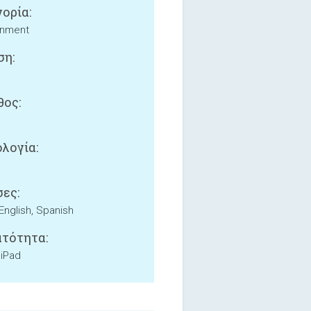
ορία:
inment
ση:
ος:
B
λογία:
ες:
 English, Spanish
τότητα:
 iPad