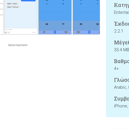
Κατηγ
Enterta
Έκδο
2.2.1
Μέγεθ
33.4 M
Βαθμο
4+
Γλώσσ
Arabic,
Συμβα
iPhone,