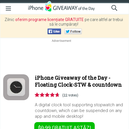
Zilnic
oferim programe licențiate GRATUITE
pe care altfel ar trebui
să le cumpărați!
iPhone Giveaway of the Day -
Floating Clock-STW & countdown
(22 votes)
A digital clock tool supporting stopwatch and
countdown, which can be suspended on any
app and mobile desktop!
$0.99
GRATUIT
ASTĂZI