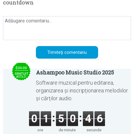
countdown
$30.00
Ashampoo Music Studio 2025
GRATUIT
ASTĂZI
Software muzical pentru editarea,
organizarea și inscripționarea melodiilor
și cărților audio.
0
1
5
0
4
6
ore
de minute
secunde