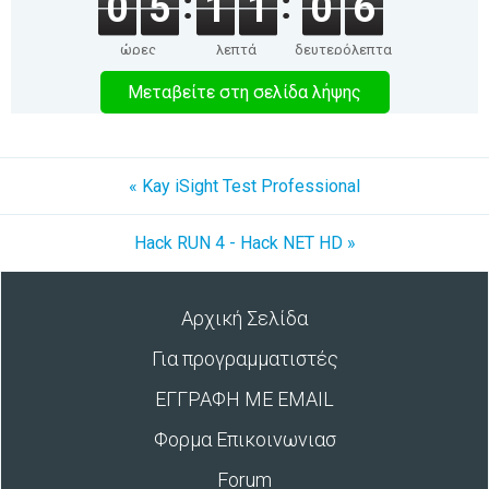
0
5
1
1
0
6
ώρες
λεπτά
δευτερόλεπτα
Μεταβείτε στη σελίδα λήψης
« Kay iSight Test Professional
Hack RUN 4 - Hack NET HD »
Αρχική Σελίδα
Για προγραμματιστές
ΕΓΓΡΑΦΗ ΜΕ EMAIL
Φορμα Επικοινωνιασ
Forum