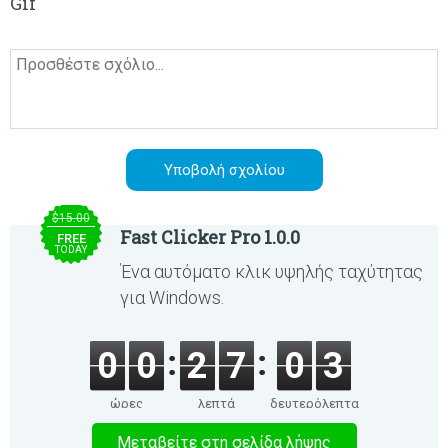
Gif
$15.00
Fast Clicker Pro 1.0.0
FREE
TODAY
Ένα αυτόματο κλικ υψηλής ταχύτητας
για Windows.
0
0
2
7
0
3
ώρες
λεπτά
δευτερόλεπτα
Μεταβείτε στη σελίδα λήψης