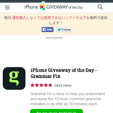
毎日
通常購入しなくては使用できないソフトウエアを
無料で提供
します！
iPhone Giveaway of the Day -
Grammar Fix
(1823 votes)
Grammar Fix is here to help you understand
and avoid the 10 most common grammar
mistakes in as little as 10 minutes each