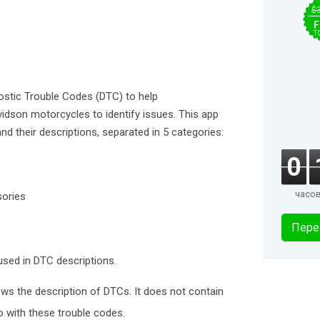
$
F
T
ostic Trouble Codes (DTC) to help
vidson motorcycles to identify issues. This app
and their descriptions, separated in 5 categories:
0
часо
sories
Пере
 used in DTC descriptions.
ows the description of DTCs. It does not contain
o with these trouble codes.