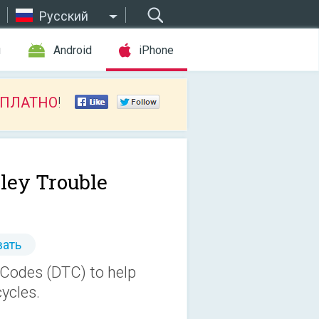
Русский
ы
Android
iPhone
СПЛАТНО
!
ley Trouble
ать
 Codes (DTC) to help
ycles.