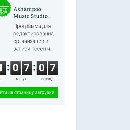
30.00
Ashampoo
REE
ODAY
Music Studio
2025
Программа для
редактирования,
организации и
записи песен и
аудиокниг.
1
0
7
0
7
в
минут
секунд
йти на страницу загрузки