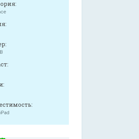
ория:
nce
я:
р:
MB
ст:
и:
естимость:
 iPad