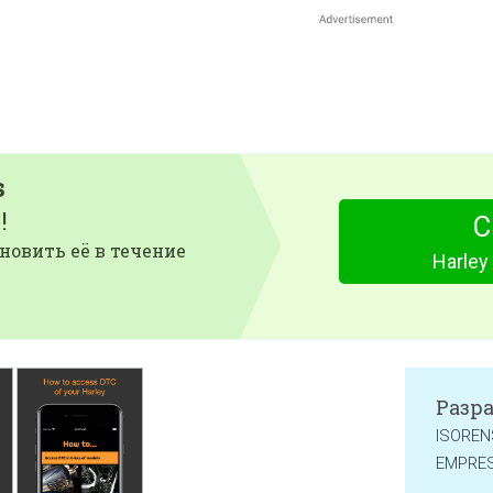
s
!
С
новить её в течение
Harley
Разр
ISOREN
EMPRES