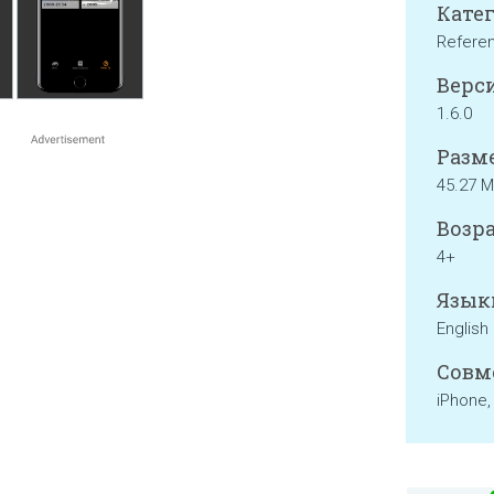
Катег
Refere
Верси
1.6.0
Разме
45.27 
Возра
4+
Язык
English
Совм
iPhone,