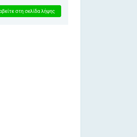
2
βείτε στη σελίδα λήψης
λεπτα