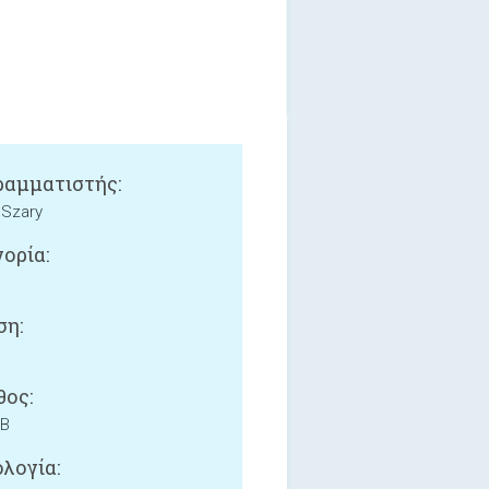
αμματιστής:
 Szary
ορία:
ση:
ος:
MB
λογία: