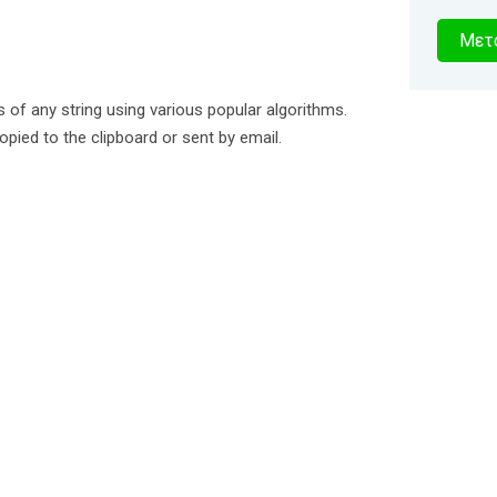
1
Μετα
δευτερό
 of any string using various popular algorithms.
pied to the clipboard or sent by email.