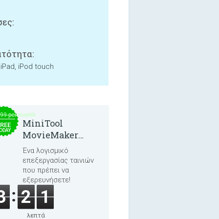
ες:
τότητα:
 iPad, iPod touch
.99 per month
MiniTool
REE
ODAY
MovieMaker
8.8.0
Ένα λογισμικό
επεξεργασίας ταινιών
που πρέπει να
εξερευνήσετε!
3
2
1
λεπτά