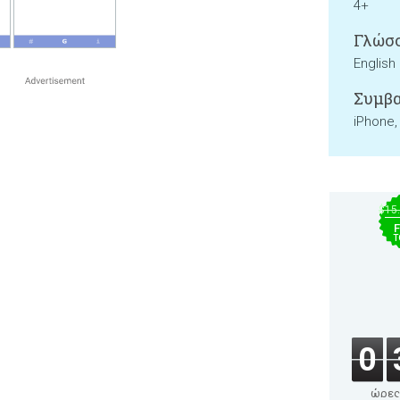
4+
Γλώσσ
English
Συμβα
iPhone,
$15
F
T
0
ώρες