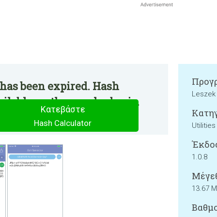
Προγρ
 has been expired. Hash
Leszek
ilable on the regular basis.
Κατεβάστε
Κατηγ
Hash Calculator
Utilities
Έκδο
1.0.8
Μέγεθ
13.67 
Βαθμο