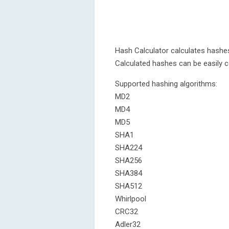
Hash Calculator calculates hashes
Calculated hashes can be easily co
Supported hashing algorithms:
MD2
MD4
MD5
SHA1
SHA224
SHA256
SHA384
SHA512
Whirlpool
CRC32
Adler32