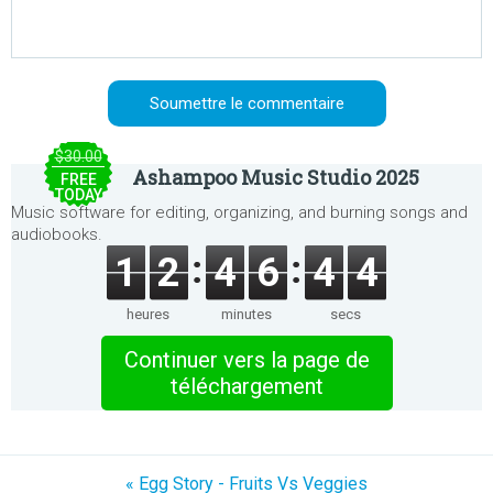
$30.00
Ashampoo Music Studio 2025
FREE
TODAY
Music software for editing, organizing, and burning songs and
audiobooks.
1
2
4
6
4
4
heures
minutes
secs
Continuer vers la page de
téléchargement
« Egg Story - Fruits Vs Veggies