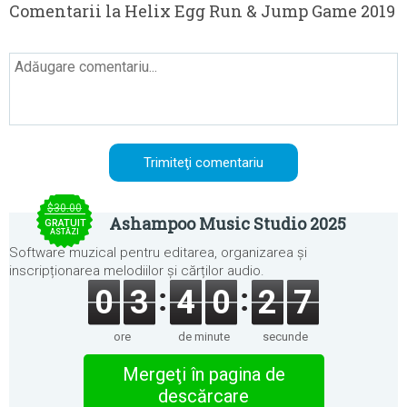
Comentarii la Helix Egg Run & Jump Game 2019
$30.00
Ashampoo Music Studio 2025
GRATUIT
ASTĂZI
Software muzical pentru editarea, organizarea și
inscripționarea melodiilor și cărților audio.
0
3
4
0
2
7
ore
de minute
secunde
Mergeţi în pagina de
descărcare