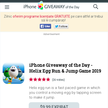
Zilnic
oferim programe licențiate GRATUITE
pe care altfel ar trebui
să le cumpărați!
iPhone Giveaway of the Day -
Helix Egg Run & Jump Game 2019
(16 votes)
Helix egg run is a fast paced game in which
you control a moving egg by tapping screen
to make it jump.
$9.99
EXPIRAT