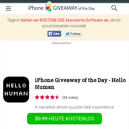
Täglich
bieten wir KOSTENLOSE lizenzierte Software an
, die ihr
sonst bezahlen müsstet!
iPhone Giveaway of the Day -
Hello
Human
(58 votes)
A narrative-driven puzzle/skill experience.
$0.99
HEUTE KOSTENLOS