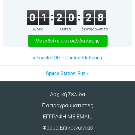
0
1
2
0
2
8
ώρες
λεπτά
δευτερόλεπτα
Μεταβείτε στη σελίδα λήψης
« Fonate DAF - Control Stuttering
Space Station: Run »
Αρχική Σελίδα
Για προγραμματιστές
ΕΓΓΡΑΦΗ ΜΕ EMAIL
Φορμα Επικοινωνιασ