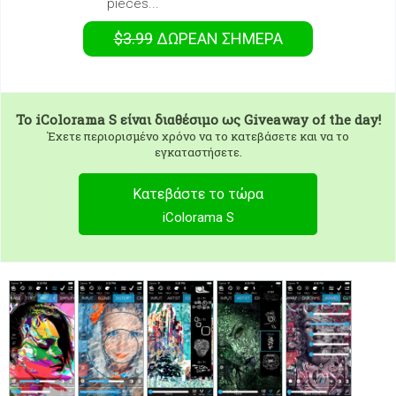
pieces...
$3.99
ΔΩΡΕΑΝ
ΣΉΜΕΡΑ
To
iColorama S
είναι διαθέσιμο ως Giveaway of the day!
Έχετε περιορισμένο χρόνο να το κατεβάσετε και να το
εγκαταστήσετε.
Κατεβάστε το τώρα
iColorama S