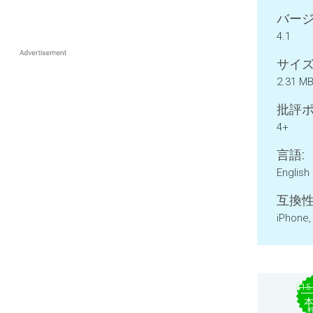
バージ
4.1
サイズ
2.31 M
批評ポ
4+
言語:
English
互換性
iPhone,
$15