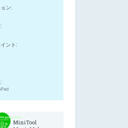
ョン:
:
B
イント:
:
 iPad
.99 per month
MiniTool
本日
無
料提供