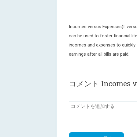
Incomes versus Expenses(I. versus
can be used to foster financial lit
incomes and expenses to quickly d
earnings after all bills are paid.
コメント Incomes ve