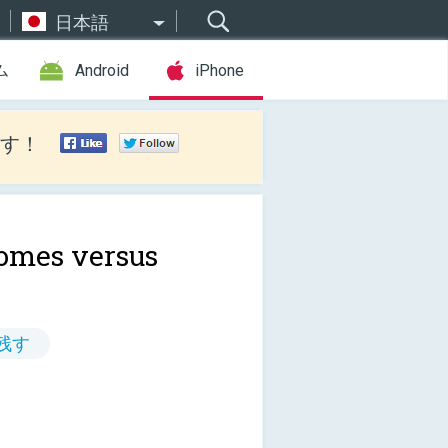
日本語
ム
Android
iPhone
す！
omes versus
残す