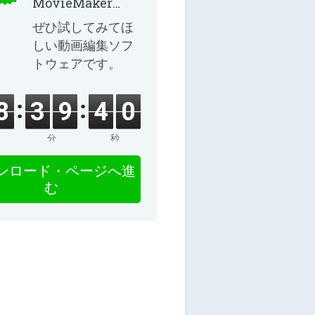
MovieMaker
8.8.0
ぜひ試してみてほ
しい動画編集ソフ
トウェアです。
8
3
9
3
9
分
秒
ンロード・ページへ進
む