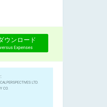
ダウンロード
versus Expenses
:
CALPERSPECTIVES LTD.
TY CO.