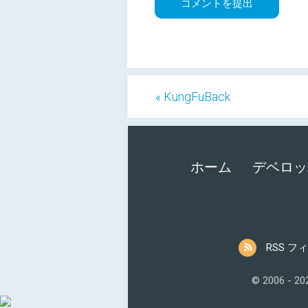
« KungFuBack
ホーム
デベロッ
RSS フ
© 2006 - 2