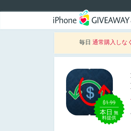
毎日
通常購入しな
$1.99
本日
無
料提供