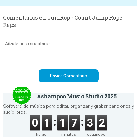
Comentarios en JumRop - Count Jump Rope
Reps
$30.00
Ashampoo Music Studio 2025
GRATIS
HOY
Software de música para editar, organizar y grabar canciones y
audiolibros.
0
1
1
7
3
2
horas
minutos
segundos