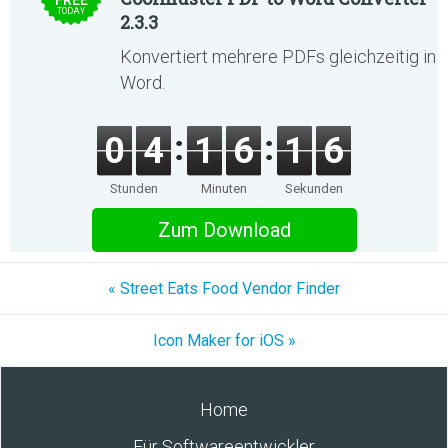
FREE
TODAY
2.3.3
Konvertiert mehrere PDFs gleichzeitig in
Word.
0
4
1
6
1
6
Stunden
Minuten
Sekunden
Zum Download
« Street Eats Food Vendor Finder
Icon Maker for iOS »
Home
Für Softwareentwickler