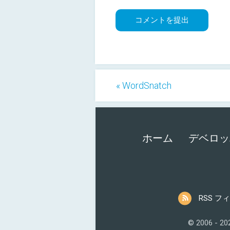
« WordSnatch
ホーム
デベロッ
RSS フ
© 2006 - 2