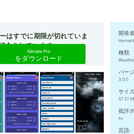
開発者
ファーはすでに期限が切れていま
Hemanth
oが今紹介されています。
Klimate Pro
種類:
をダウンロード
Weathe
バージ
3.0.0
サイズ
57.51 
批評ポ
4+
言語: