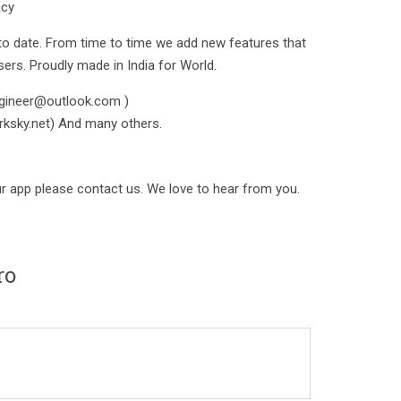
acy
to date. From time to time we add new features that
sers. Proudly made in India for World.
engineer@outlook.com )
rksky.net) And many others.
ur app please contact us. We love to hear from you.
ro