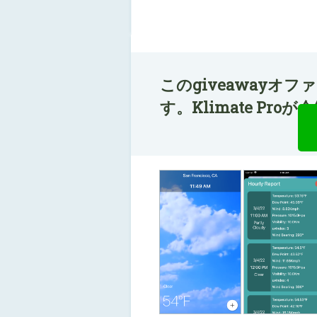
このgiveawayオ
す。Klimate Pr