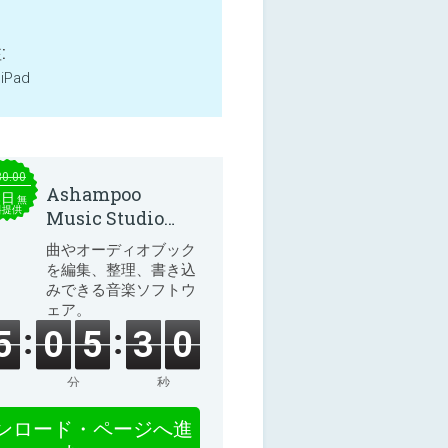
:
 iPad
30.00
Ashampoo
本日
無
料提供
Music Studio
2025
曲やオーディオブック
を編集、整理、書き込
みできる音楽ソフトウ
ェア。
5
0
5
3
0
分
秒
ンロード・ページへ進