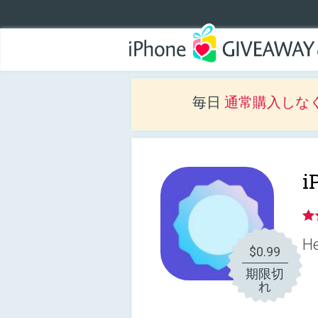
毎日
通常購入しな
i
He
$0.99
期限切
れ