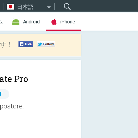
日本語
ム
Android
iPhone
す！
ate Pro
す
Appstore.