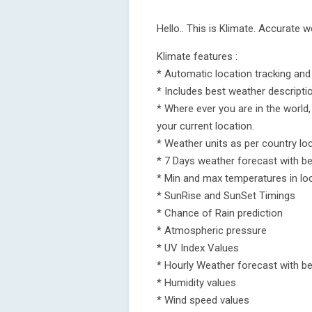
Hello.. This is Klimate. Accurate 
Klimate features :
* Automatic location tracking and
* Includes best weather descript
* Where ever you are in the world
your current location.
* Weather units as per country lo
* 7 Days weather forecast with b
* Min and max temperatures in loc
* SunRise and SunSet Timings
* Chance of Rain prediction
* Atmospheric pressure
* UV Index Values
* Hourly Weather forecast with b
* Humidity values
* Wind speed values