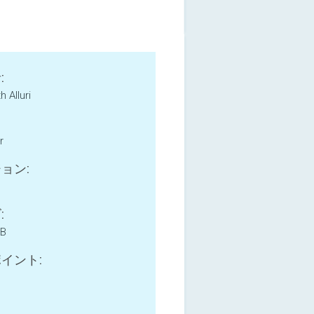
:
 Alluri
r
ョン:
:
MB
イント: