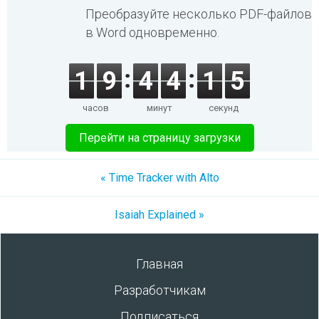
Преобразуйте несколько PDF-файлов
в Word одновременно.
1
9
4
4
1
5
часов
минут
секунд
Перейти на страницу загрузки
« Time Tracker with Alto
Isaiah Explained »
Главная
Разработчикам
Подписаться