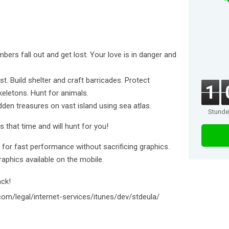
rs fall out and get lost. Your love is in danger and
t. Build shelter and craft barricades. Protect
1
eletons. Hunt for animals.
dden treasures on vast island using sea atlas.
Stund
s that time and will hunt for you!
for fast performance without sacrificing graphics.
aphics available on the mobile.
ack!
com/legal/internet-services/itunes/dev/stdeula/