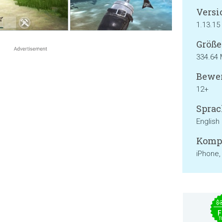
Versi
1.13.15
Größe
334.64
Bewer
12+
Sprac
English
Kompa
iPhone,
$
F
T