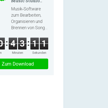
Music Studio
2025
Musik‑Software
zum Bearbeiten,
Organisieren und
Brennen von Songs
und Hörbüchern
0
4
3
1
0
en
Minuten
Sekunden
Zum Download