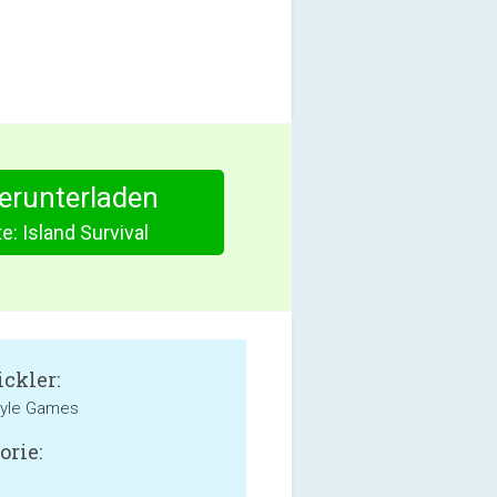
herunterladen
te: Island Survival
ckler:
tyle Games
orie: