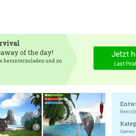
urvival
eaway of the day!
Jetzt 
 es herunterzuladen und zu
Last Pira
Entwi
RetroS
Kateg
Games