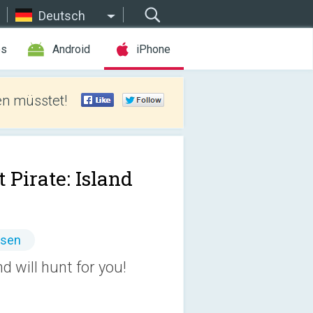
Deutsch
es
Android
iPhone
len müsstet!
t Pirate: Island
ssen
d will hunt for you!