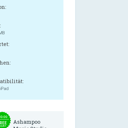
on:
:
 MB
tet:
hen:
tibilität:
 iPad
30.00
Ashampoo
REE
ODAY