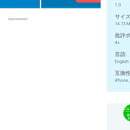
1.0
サイズ
14.73 
批評ポ
4+
言語:
English
互換性
iPhone,
$15