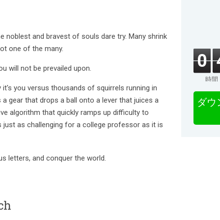
he noblest and bravest of souls dare try. Many shrink
 not one of the many.
0
u will not be prevailed upon.
時間
ly it's you versus thousands of squirrels running in
s a gear that drops a ball onto a lever that juices a
ダウ
e algorithm that quickly ramps up difficulty to
 just as challenging for a college professor as it is
s letters, and conquer the world.
ch