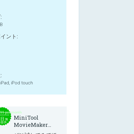
:
MB
イント:
:
 iPad, iPod touch
.99 per month
MiniTool
本日
無
料提供
MovieMaker
8.8.0