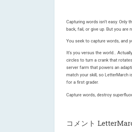
Capturing words isn't easy. Only t
back, fail, or give up. But you are
You seek to capture words, and yo
It's you versus the world... Actual
circles to turn a crank that rotate
server farm that powers an adaptiv
match your skill, so LetterMarch is
for a first grader.
Capture words, destroy superfluou
コメント LetterMar