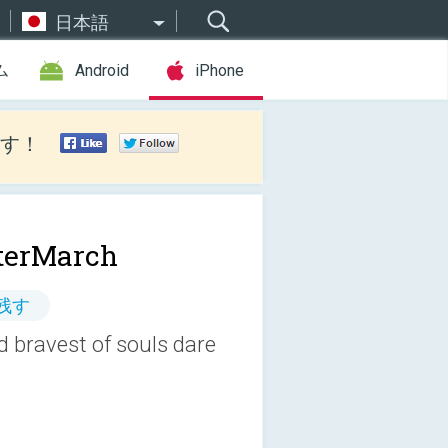
日本語
ム
Android
iPhone
す！
terMarch
残す
d bravest of souls dare