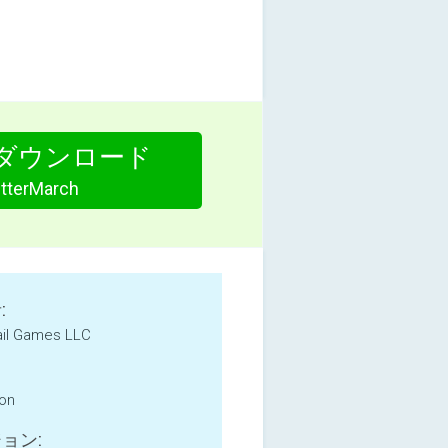
ダウンロード
etterMarch
:
ail Games LLC
ion
ョン: