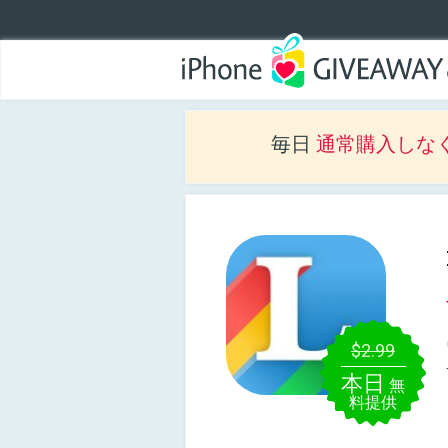
毎日
通常購入しな
$2.99
本日
無
料提供