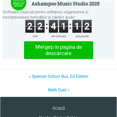
Ashampoo Music Studio 2025
GRATUIT
ASTĂZI
Software muzical pentru editarea, organizarea și
inscripționarea melodiilor și cărților audio.
2
2
4
1
1
2
ore
de minute
secunde
Mergeţi în pagina de
descărcare
« Spanish School Bus, Ed Edition
Math Duel »
Acasă