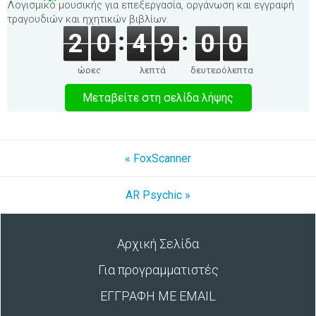
Λογισμικό μουσικής για επεξεργασία, οργάνωση και εγγραφή
τραγουδιών και ηχητικών βιβλίων.
2
0
4
9
0
0
ώρες
λεπτά
δευτερόλεπτα
Μεταβείτε στη σελίδα λήψης
« FoxScanner
AR Psychic »
Αρχική Σελίδα
Για προγραμματιστές
ΕΓΓΡΑΦΗ ΜΕ EMAIL