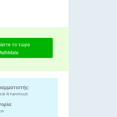
άστε το τώρα
MathMate
αμματιστής:
di Al hammouti
ορία:
ion