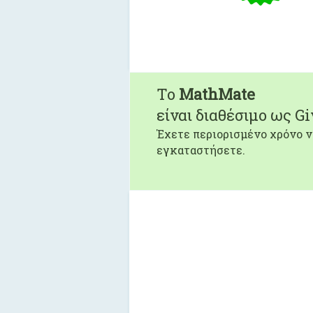
To
MathMate
είναι διαθέσιμο ως G
Έχετε περιορισμένο χρόνο ν
εγκαταστήσετε.