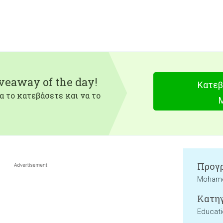
iveaway of the day!
Κατεβ
α το κατεβάσετε και να το
Προγρ
Mohame
Κατηγ
Educat