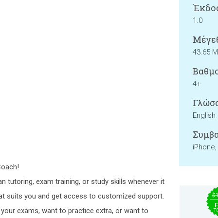
Έκδο
1.0
Μέγεθ
43.65 
Βαθμο
4+
Γλώσσ
English
Συμβα
iPhone,
Coach!
 tutoring, exam training, or study skills whenever it
at suits you and get access to customized support.
$
F
your exams, want to practice extra, or want to
T