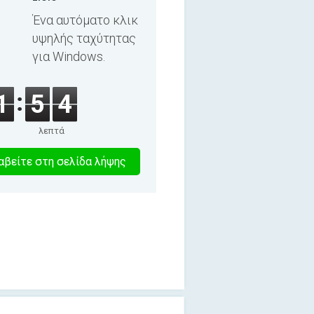
Ένα αυτόματο κλικ
υψηλής ταχύτητας
για Windows.
1
5
4
λεπτά
5
βείτε στη σελίδα λήψης
λεπτα