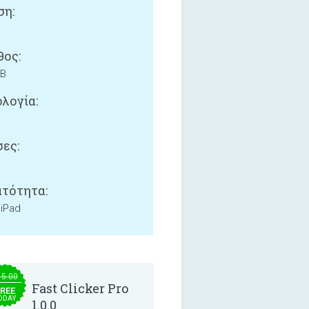
ση:
ος:
MB
λογία:
ες:
τότητα:
 iPad
15.00
Fast Clicker Pro
REE
ODAY
1.0.0