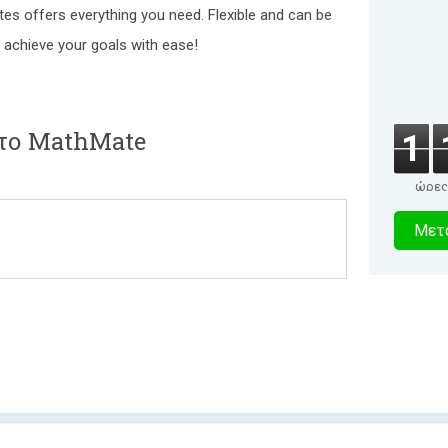
tes offers everything you need. Flexible and can be
 achieve your goals with ease!
 το MathMate
1
ώρες
5
Μετα
δευτερό