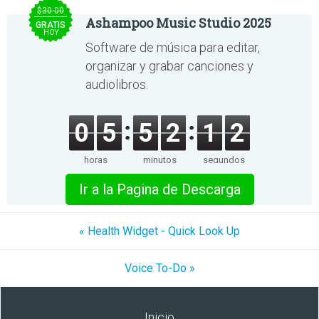
$30.00
Ashampoo Music Studio 2025
GRATIS
HOY
Software de música para editar,
organizar y grabar canciones y
audiolibros.
0
5
5
2
1
2
horas
minutos
segundos
Ir a la Pagina de Descarga
« Health Widget - Quick Look Up
Voice To-Do »
Inicio