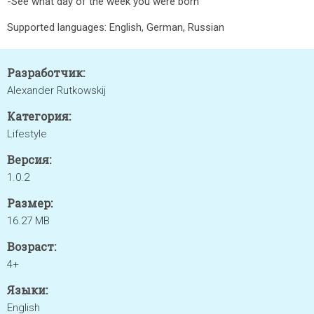
-See what day of the week you were born
Supported languages: English, German, Russian
Разработчик:
Alexander Rutkowskij
Категория:
Lifestyle
Версия:
1.0.2
Размер:
16.27 MB
Возраст:
4+
Языки:
English