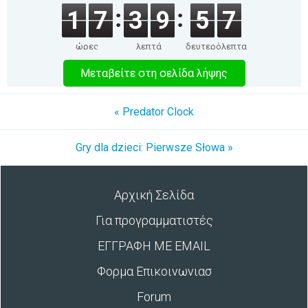
1
7
3
9
5
7
ώρες
λεπτά
δευτερόλεπτα
Μεταβείτε στη σελίδα λήψης
« Predator Clock
Gry dla dzieci: Pierwsze Słowa »
Αρχική Σελίδα
Για προγραμματιστές
ΕΓΓΡΑΦΗ ΜΕ EMAIL
Φορμα Επικοινωνιασ
Forum