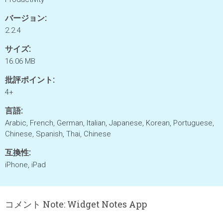
バージョン:
2.2.4
サイズ:
16.06 MB
批評ポイント:
4+
言語:
Arabic, French, German, Italian, Japanese, Korean, Portuguese,
Chinese, Spanish, Thai, Chinese
互換性:
iPhone, iPad
コメント Note: Widget Notes App