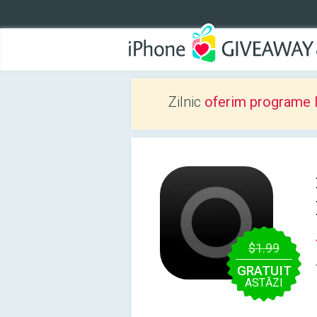
Zilnic
oferim programe 
$1.99
GRATUIT
ASTĂZI