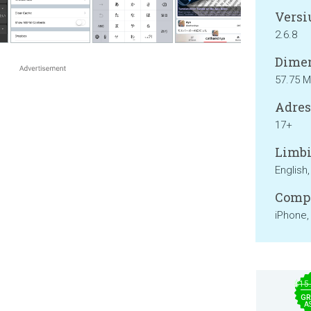
Versi
2.6.8
Dimen
57.75 
Adresa
17+
Limbi
English
Compa
iPhone,
$15
GR
A