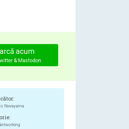
arcă acum
Twitter & Mastodon
cător:
o Niwayama
orie:
Networking