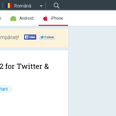
Română
i
Android
iPhone
umpărați!
2 for Twitter &
arii