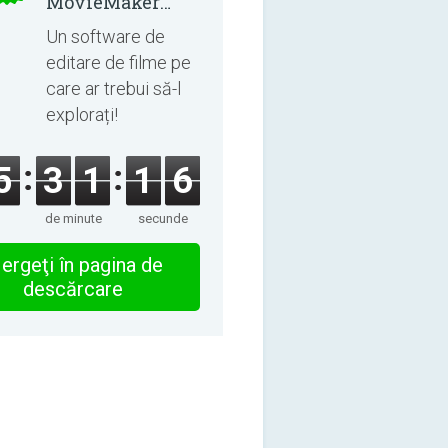
MovieMaker
8.8.0
Un software de
editare de filme pe
care ar trebui să-l
explorați!
5
3
1
1
6
de minute
secunde
ergeţi în pagina de
descărcare