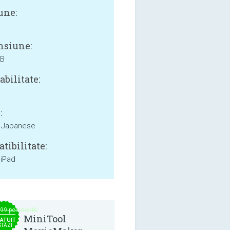
une:
siune:
MB
bilitate:
:
, Japanese
tibilitate:
 iPad
.99 per month
MiniTool
ATUIT
STĂZI