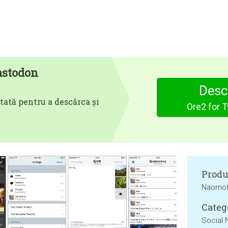
astodon
Desc
tată pentru a descărca și
Ore2 for 
Produ
Naomot
Categ
Social 