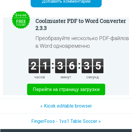
$15.95
Coolmuster PDF to Word Converter
FREE
TODAY
2.3.3
Преобразуйте несколько PDF-файлов
в Word одновременно.
2
1
3
6
3
5
часов
минут
секунд
Перейти на страницу загрузки
« Kiosk editable browser
FingerFoos - 1vs1 Table Soccer »